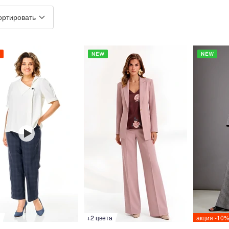
ортировать
+2 цвета
акция -10