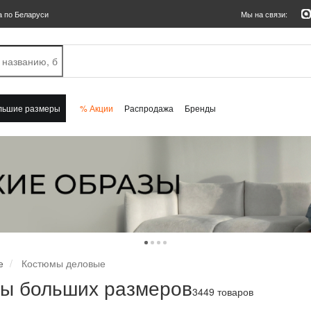
а по Беларуси
Мы на связи:
льшие размеры
% Акции
Распродажа
Бренды
е
Костюмы деловые
ы больших размеров
3449 товаров