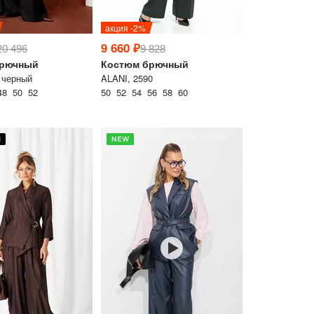
акция -2%
9 660 ₽
20 496
9 828
брючный
Костюм брючный
1 черный
ALANI, 2590
48 50 52
50 52 54 56 58 60
Товар добавлен
в корзину
аш
ивные акции и
ном формате