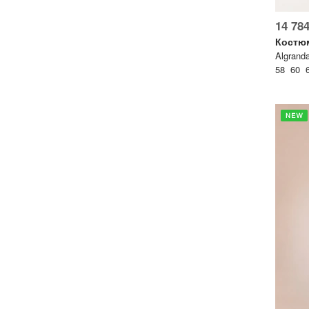
lesmoda.ru
14 784
Костю
етях:
Algrand
58 60 
сайте:
KZT
RUB