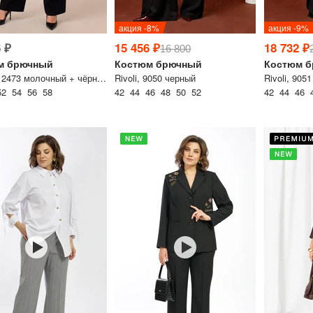
акция -8%
акция -9%
 ₽
15 456 ₽
18 732 ₽
16 800
м брючный
Костюм брючный
Костюм 
BRELA, 2473 молочный + чёрный
Rivoli, 9050 черный
Rivoli, 905
52 54 56 58
42 44 46 48 50 52
42 44 46 
Дарим скидку 5%
за подписку на н
телеграм-канал
Стильные подборки, эксклюз
горячие распродажи в удоб