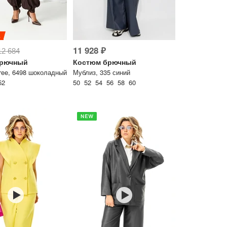
%
Перейти в корзину
11 928 ₽
12 684
брючный
Костюм брючный
Free, 6498 шоколадный
Мублиз, 335 синий
Продолжить покупки
52
50 52 54 56 58 60
ься