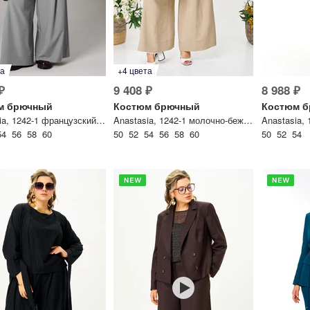
та
+4 цвета
₽
9 408 ₽
8 988 ₽
м брючный
Костюм брючный
Костюм 
Anastasia, 1242-1 французский серый
Anastasia, 1242-1 молочно-бежевый
Anastasia,
54 56 58 60
50 52 54 56 58 60
50 52 54