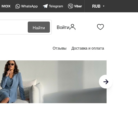
RUB
Войти
Найти
BYN
Белорусский рубль
Отзывы
Доставка и оплата
KZT
Казахстанский тенге
RUB
Российский рубль