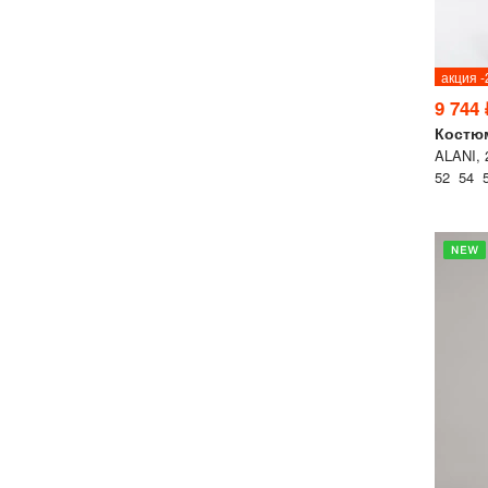
акция 
9 744 
Костю
ALANI, 
52 54 