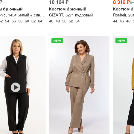
₽
10 164 ₽
8 316 ₽
9
м брючный
Костюм брючный
Костюм 
Michel Chic, 1454 белый + синий гленчек
GIZART, 5271 пудровый
Rosheli, 2
52 54 56 58 60 62 64
46 48 50 52 54
44 46 48 