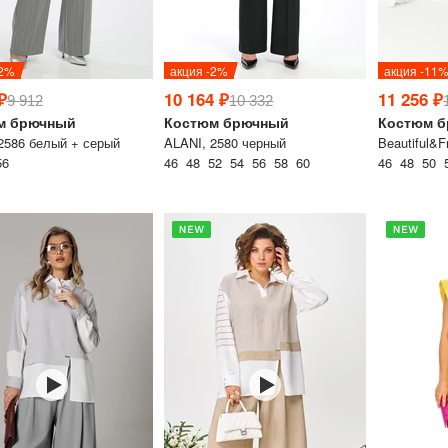
-2%
акция -2%
акция -11
Таблица размеров
₽
10 164 ₽
11 256 ₽
9 912
10 332
@velesmoda_bot
м брючный
Костюм брючный
Костюм 
2586 белый + серый
ALANI, 2580 черный
Beautiful&
Добавить в корзину
56
46 48 52 54 56 58 60
46 48 50 
Подписат