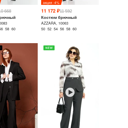
акция -4%
11 172 ₽
10 668
11 592
брючный
Костюм брючный
0083
AZZARA, 10063
56 58 60
50 52 54 56 58 60