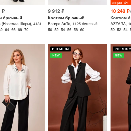
акция -4%
 ₽
9 912 ₽
10 248 ₽
м брючный
Костюм брючный
Костюм 
a (Новелла Шарм), 4181
Багира АнТа, 1125 бежевый
AZZARA, 1
62 64 66 68 70
50 52 54 56 58 60
50 52 54 