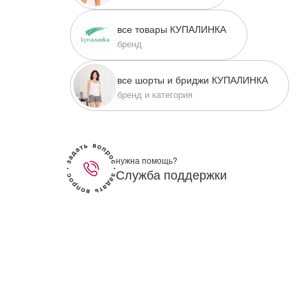
писать в WhatsApp
все товары КУПАЛИНКА
бренд
исать в Viber
все шорты и бриджи КУПАЛИНКА
бренд и категория
писать в Telegram
писать в Max
нужна помощь?
Служба поддержки
ты колл-центра:
:00 - 19:00
:00 - 15:00