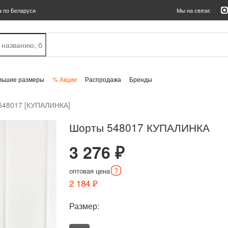
а по Беларуси
Мы на связи:
льшие размеры
% Акции
Распродажа
Бренды
548017 [КУПАЛИНКА]
Шорты 548017 КУПАЛИНКА
3 276 ₽
оптовая
цена
2 184 ₽
Размер: