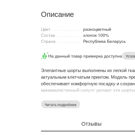
Описание
Цвет
разноцветный
Состав
хлопок 100%
Страна
Республика Беларусь
На данный товар примерка доступна
Усло
Элегантные шорты выполнены из легкой тка
актуальным клетчатым принтом. Модель пре
обеспечивает комфортную посадку и сохраня
минималистичный силуэт делают эти шорт
гардероба и летнего отдыха.
Читать подробнее
Отзывы
Дарим скидку 5%