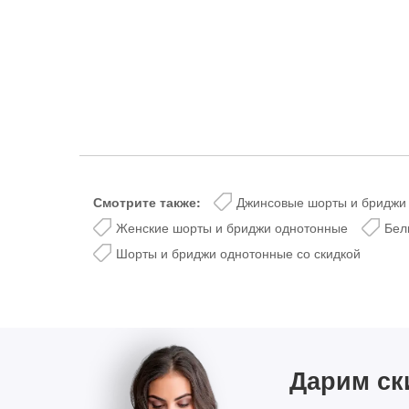
lesmoda.ru
етях:
Смотрите также:
Джинсовые шорты и бриджи
Женские шорты и бриджи однотонные
Бел
Шорты и бриджи однотонные со скидкой
сайте:
KZT
RUB
Дарим ск