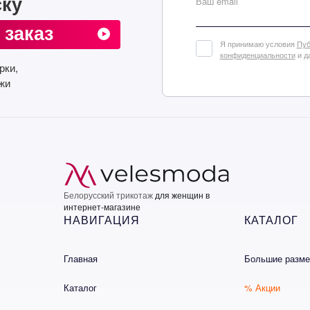
ску
Ваш email
 заказ
Я принимаю условия
Пуб
конфиденциальности
и д
рки,
жи
Белорусский трикотаж
для женщин в
интернет-магазине
НАВИГАЦИЯ
КАТАЛОГ
Главная
Большие разм
Каталог
% Акции