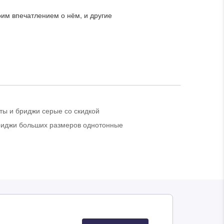
в корзину
аш
Если вы хо
оим впечатлением о нём, и другие
интересую
ивные акции и
ном формате
Задать во
ы и бриджи серые со скидкой
риджи больших размеров однотонные
Перейти в корзину
Продолжить покупки
ься