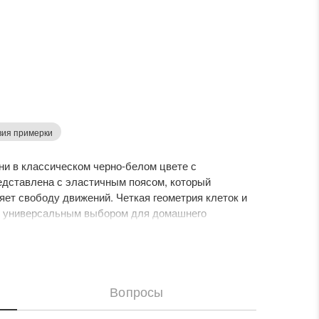
вия примерки
ни в классическом черно-белом цвете с
дставлена с эластичным поясом, который
ет свободу движений. Четкая геометрия клеток и
ы универсальным выбором для домашнего
Вопросы
Товар добавлен