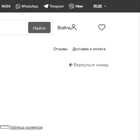
RUB
Войти
Найти
BYN
Белорусский рубль
Отзывы
Доставка и оплата
KZT
Казахстанский тенге
Вернуться назад
RUB
Российский рубль
Таблица размеров