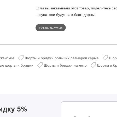
за подписку на н
Если вы заказывали этот товар, поделитесь св
телеграм-канал
покупатели будут вам благодарны.
Размер:
Стильные подборки, эксклюз
горячие распродажи в удоб
42
Оставить отзыв
Рост:
164
 женские
Шорты и бриджи больших размеров серые
Шорт
ые шорты и бриджи
Шорты и бриджи на лето
Шорты и б
Таблица размеров
Таблица размеров
@velesmoda_bot
Добавить в корзину
Добавить в корзину
Подписат
идку 5%