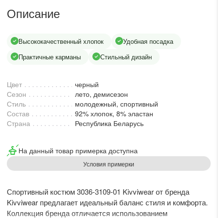
lesmoda.ru
Описание
етях:
Высококачественный хлопок
Удобная посадка
Практичные карманы
Стильный дизайн
Цвет
черный
Сезон
лето, демисезон
Стиль
молодежный, спортивный
Состав
92% хлопок, 8% эластан
Страна
Республика Беларусь
сайте:
На данный товар примерка доступна
KZT
RUB
Условия примерки
Спортивный костюм 3036-3109-01 Kivviwear от бренда
Kivviwear предлагает идеальный баланс стиля и комфорта.
Коллекция бренда отличается использованием