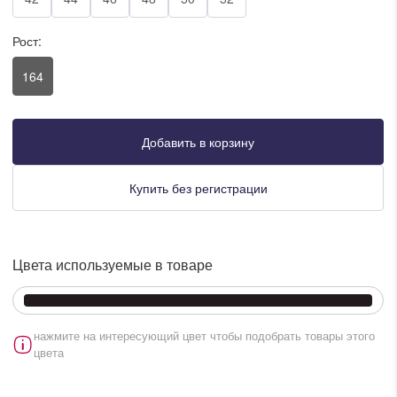
писать в WhatsApp
Рост:
164
исать в Viber
писать в Telegram
Добавить в корзину
Купить без регистрации
писать в Max
Цвета используемые в товаре
ты колл-центра:
:00 - 19:00
:00 - 15:00
нажмите на интересующий цвет чтобы подобрать товары этого
цвета