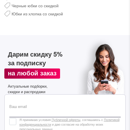
Черные юбки со скидкой
Юбки из хлопка со скидкой
Дарим скидку 5%
за подписку
Дарим скидку 5%
за подписку на наш
телеграм-канал
на любой заказ
Стильные подборки, эксклюзивные акции и горячие
Актуальные подборки,
распродажи в удобном формате
скидки и распродажи
Подписаться
Ваш email
Я принимаю условия
Публичной оферты
, соглашаюсь с
Политикой
конфиденциальности
и даю согласие на обработку моих
персональных данных