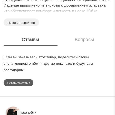
Изделие выполнено из вискозы с добавлением эластана,
что обеспечивает комфорт и легкость в носке. Юбка
средней длины, представлена в классическом черно-белом
цвете с клетчатым принтом, что придает свежий и
Читать подробнее
современный вид. Идеально подходит для весенне-летнего
сезона. Такая юбка станет универсальной деталью вашего
Отзывы
Вопросы
гардероба и подчеркнет чувство стиля каждой модницы.
Если вы заказывали этот товар, поделитесь своим
впечатлением о нём, и другие покупатели будут вам
благодарны.
Оставить отзыв
все юбки