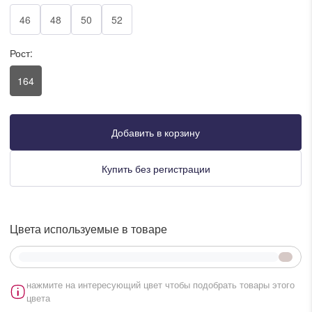
писать в WhatsApp
46
48
50
52
Рост:
исать в Viber
164
писать в Telegram
Добавить в корзину
писать в Max
Купить без регистрации
ты колл-центра:
:00 - 19:00
Цвета используемые в товаре
:00 - 15:00
нажмите на интересующий цвет чтобы подобрать товары этого
цвета