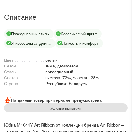
lesmoda.ru
Описание
етях:
Повседневный стиль
Классический принт
Универсальная длина
Легкость и комфорт
Цвет
белый
Сезон
зима, демисезон
Стиль
повседневный
Состав
вискоза: 72%, эластан: 28%
сайте:
Страна
Республика Беларусь
KZT
RUB
На данный товар примерка не предусмотрена
Условия примерки
Юбка М1044Y Art Ribbon от коллекции бренда Art Ribbon –
это идеальный выбор для повседневного и офисного стиля.