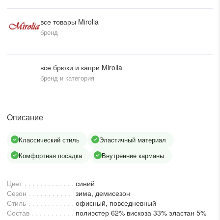
писать в WhatsApp
все товары Mirolia
бренд
исать в Viber
все брюки и капри Mirolia
писать в Telegram
бренд и категория
писать в Max
Описание
Классический стиль
Эластичный материал
ты колл-центра:
Комфортная посадка
Внутренние карманы
:00 - 19:00
:00 - 15:00
Цвет
синий
Сезон
зима, демисезон
Стиль
офисный, повседневный
Состав
полиэстер 62% вискоза 33% эластан 5%