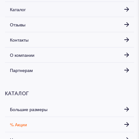
Каталог
Дарим скидку 5%
за подписку на наш
Отзывы
телеграм-канал
Стильные подборки, эксклюзивные акции и горячие
Контакты
распродажи в удобном формате
О компании
Подписаться
Партнерам
КАТАЛОГ
Большие размеры
% Акции